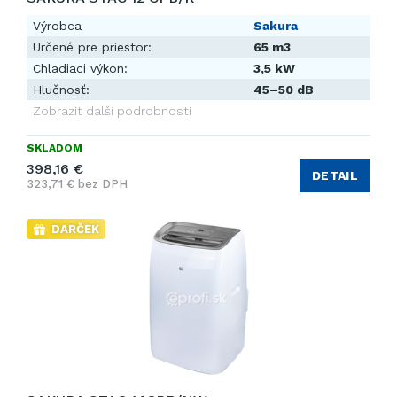
Výrobca
Sakura
Určené pre priestor:
65 m3
Chladiaci výkon:
3,5 kW
Hlučnosť:
45–50 dB
Zobrazit další podrobnosti
SKLADOM
398,16 €
DETAIL
323,71 € bez DPH
DARČEK