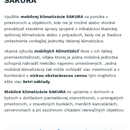
SAKURA
Využitie
mobilnej klimatizácie SAKURA
sa ponúka v
priestoroch a objektoch, kde nie je možné alebo vhodné
prevádzať stavebné úpravy spojené s inštaláciou klasickej
splitovej klimatizácie alebo v prípadoch, kedy nie je žiadúce
umiestnenie vonkajšej jednotky delenej klimatizáce.
Hlavná výhoda
mobilných klimatizácií
tkvie v ich ľahkej
premiestniteľnosti, vďaka ktorej je jedna mobilná jednotka
schopná nahradiť niekoľko napevno umiestnených. Jedna
mobilná klimatizácia tak môže ochladiť viac miestností a v
kombinácii s
nízkou obstarávacou cenou
tým majiteľovi
ešte viac
šetrí náklady
.
Mobilné klimatizácie SAKURA
se uplatnia v domoch a
bytoch s dohľadom pamiatkovej starostlivosti, v prenajatých
priestoroch, v stavebných bunkách, menších kanceláriách,
serverovniach a pri sezónnom chladení rekreačných objektov.