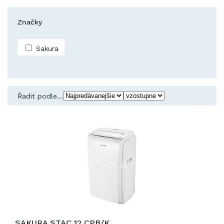
Značky
Sakura
Řadit podle...
SAKURA STAC 12 CPB/K