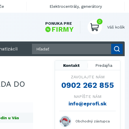
če
Elektrocentrály, generátory
0
PONUKA PRE
Váš košík
FIRMY
atizácii
Kontakt
Predajňa
ZAVOLAJTE NÁM
ADA DO
0902 262 855
NAPÍŠTE NÁM
info@eprofi.sk
dín u Vás
Obchodný zástupca