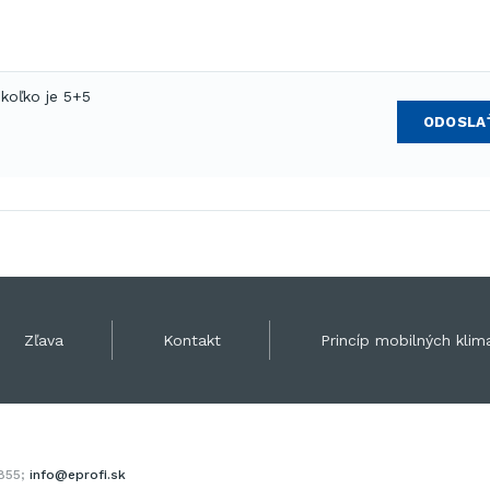
 koľko je 5+5
ODOSLA
Zľava
Kontakt
Princíp mobilných klima
 855;
info@eprofi.sk