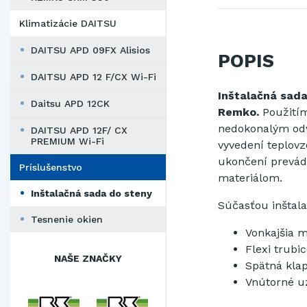
Klimatizácie DAITSU
DAITSU APD 09FX Alisios
POPIS
DAITSU APD 12 F/CX Wi-Fi
Inštalačná sada
Daitsu APD 12CK
Remko.
Použití
nedokonalým
od
DAITSU APD 12F/ CX
PREMIUM Wi-Fi
vyvedení
teplov
ukončení prevád
Príslušenstvo
materiálom
.
Inštalačná sada do steny
Súčasťou
inštal
Tesnenie okien
V
onkajšia
m
Flexi
trubic
NAŠE ZNAČKY
S
pätná kla
Vnútorné u