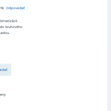
019
Odpovedať
imatizácií.
 do kruhového
sadou.
edať
teny