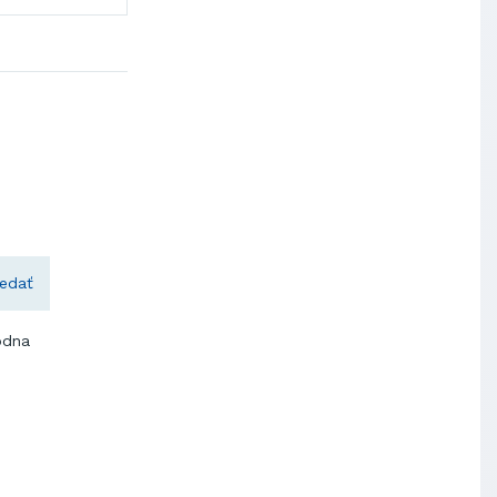
edať
odna