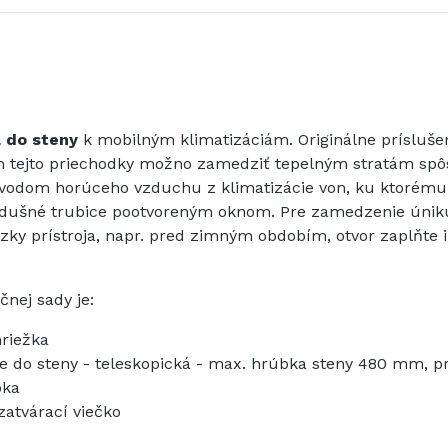
 do steny
k mobilným
klimatizáciám
.
Originálne
prísluše
m
tejto
priechodky
možno
zamedziť
tepelným
stratám
sp
vodom
horúceho
vzduchu z
klimatizácie
von
,
ku
ktorému
zdušné
trubice
pootvoreným
oknom
.
Pre
zamedzenie
únik
zky
prístroja
,
napr
.
pred
zimným
obdobím
,
otvor
zaplňte
ačnej
sady je
:
riežka
e
do steny
-
teleskopická
-
max
.
hrúbka
steny
480
mm
,
p
pka
zatvárací
viečko