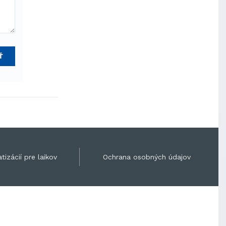
Ť
tizácií pre laikov
Ochrana osobných údajov