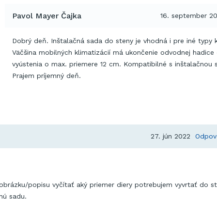
Pavol Mayer Čajka
16. september 2
Dobrý deň. Inštalačná sada do steny je vhodná i pre iné typy kl
Väčšina mobilných klimatizácií má ukončenie odvodnej hadice
vyústenia o max. priemere 12 cm. Kompatibilné s inštalačnou 
Prajem príjemný deň.
27. jún 2022
Odpov
obrázku/popisu vyčítať aký priemer diery potrebujem vyvrtať do s
čnú sadu.