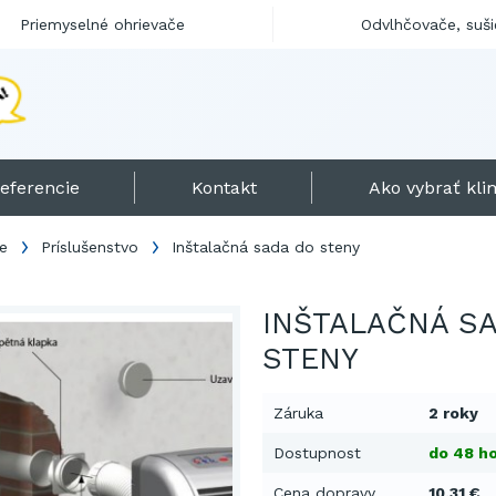
Priemyselné ohrievače
Odvlhčovače, suši
N
a
j
v
ý
k
o
n
n
eferencie
Kontakt
Ako vybrať klim
ie
Príslušenstvo
Inštalačná sada do steny
INŠTALAČNÁ S
STENY
Záruka
2 roky
Dostupnost
do 48 ho
Cena dopravy
10,31 €