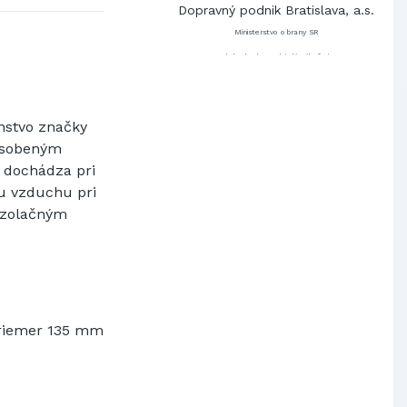
Dopravný podnik Bratislava, a.s.
Ministerstvo obrany SR
Východoslovenská distribučná,
a.s.
SCHINDLER ESKALÁTORY, s.r.o.
Metrostav Slovakia a.s.
nstvo
značky
Tatry Mountains Resorts, a.s.
ôsobeným
Výskumný ústav chemických
 dochádza
pri
vlákien, a.s.
u
vzduchu pri
OBAL-SERVIS, a.s. Košice
izolačným
Prievidzské pekárne a cukrárne
a.s.
Slovenské elektrárne, a.s.
Dopravný podnik Bratislava, a.s.
Ministerstvo obrany SR
Východoslovenská distribučná,
riemer
135
mm
a.s.
SCHINDLER ESKALÁTORY, s.r.o.
Metrostav Slovakia a.s.
Tatry Mountains Resorts, a.s.