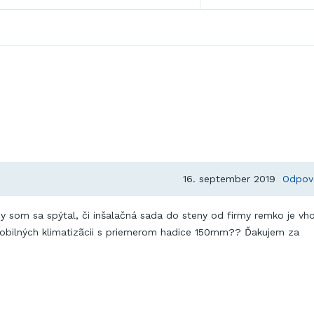
16. september 2019
Odpov
y som sa spýtal, či inšalačná sada do steny od firmy remko je vh
mobilných klimatizãcii s priemerom hadice 150mm?? Ďakujem za