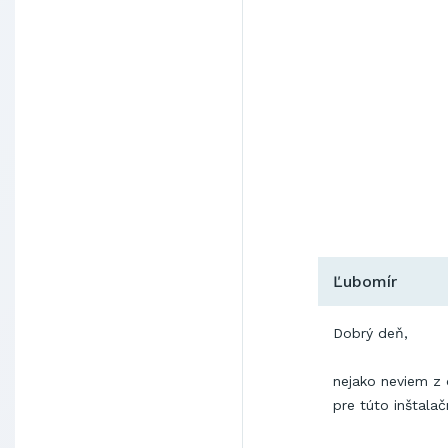
Ľubomír
Dobrý deň,
nejako neviem z 
pre túto inštala